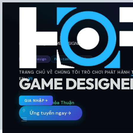
Horus
Ent
H
GAME DESIGNER
Tuyển dụng
Game Design
Full-time
Junior
🇬🇧 EN
🇻🇳 VI
/
TRANG CHỦ
VỀ CHÚNG TÔI
TRÒ CHƠI
PHÁT HÀNH
GAME DESIGNE
EN
VI
/
GIA NHẬP
Hanoi City
Thỏa Thuận
Ứng tuyển ngay