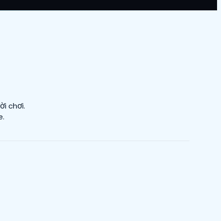
i chơi.
e.