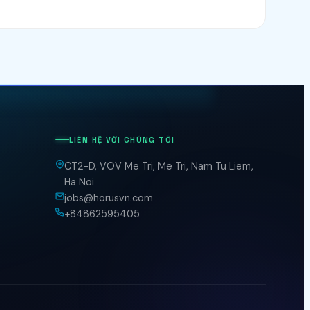
LIÊN HỆ VỚI CHÚNG TÔI
CT2-D, VOV Me Tri, Me Tri, Nam Tu Liem,
Ha Noi
jobs@horusvn.com
+84862595405