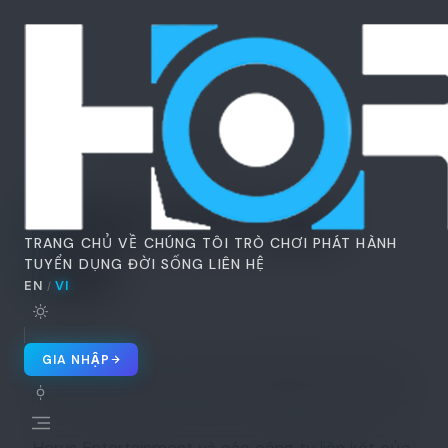
Horus
Ent
H
Home
Chính sách bảo mật
Chính sách bảo
TRANG CHỦ
VỀ CHÚNG TÔI
TRÒ CHƠI
PHÁT HÀNH
mật
TUYỂN DỤNG
ĐỜI SỐNG
LIÊN HỆ
EN
VI
/
🇬🇧 EN
🇻🇳 VI
/
GIA NHẬP
Chào mừng đến với Horus Entertainment. Quyền
riêng tư của bạn rất quan trọng đối với chúng tôi.