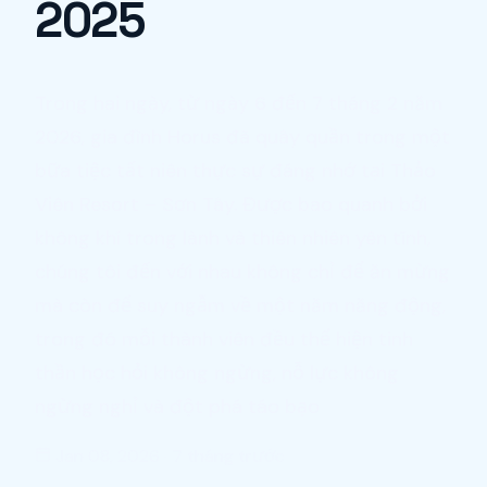
2025
Trong hai ngày, từ ngày 6 đến 7 tháng 2 năm
2026, gia đình Horus đã quây quần trong một
bữa tiệc tất niên thực sự đáng nhớ tại Thảo
Viên Resort – Sơn Tây. Được bao quanh bởi
không khí trong lành và thiên nhiên yên tĩnh,
chúng tôi đến với nhau không chỉ để ăn mừng
mà còn để suy ngẫm về một năm năng động,
trong đó mỗi thành viên đều thể hiện tinh
thần học hỏi không ngừng, nỗ lực không
ngừng nghỉ và đột phá táo bạo
Jan 08, 2026
·
7 tháng trước